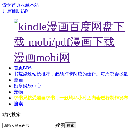
设为首页
收藏本站
开启辅助访问
首页
BBS
书荒点这
站长推荐，必须打卡阅读的佳作。每周都会尽量
漫画
勋章
娱乐中心
宠物
求书
只接受漫画求书，一般约48小时之内会进行制作发布
搜索
站内搜索
搜索
搜索